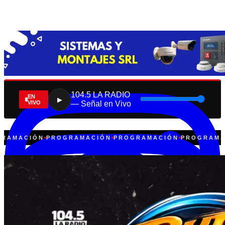
104.5 LA RADIO
EN
▶
VIVO
— Señal en Vivo
GRAMACIÓN
PROGRAMACIÓN
PROGRAMACIÓN
PROGRAMA